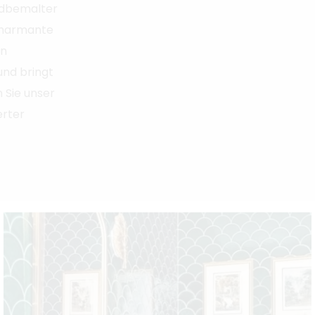
ndbemalter
charmante
en
und bringt
n Sie unser
erter