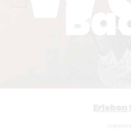
Ba
Erleben 
Willkomm