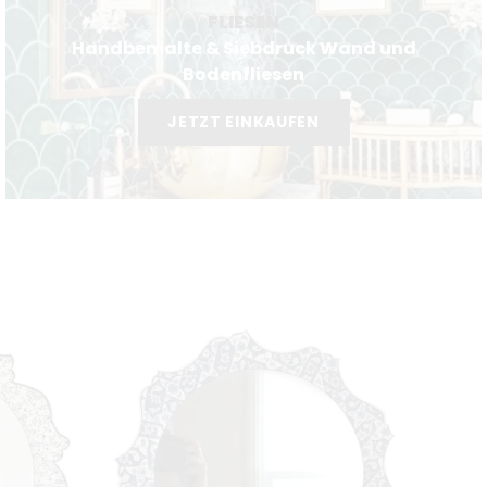
FLIESEN
Handbemalte & Siebdruck Wand und
Bodenfliesen
JETZT EINKAUFEN