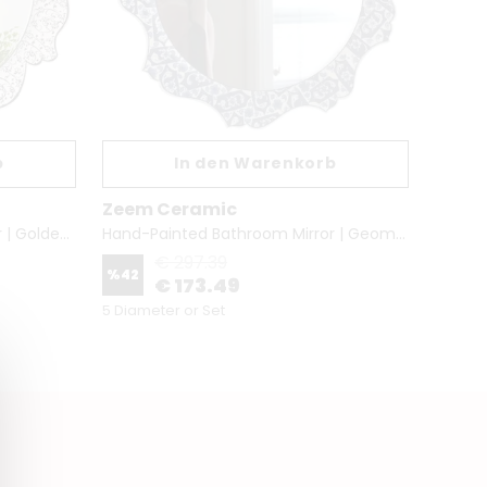
b
In den Warenkorb
Zeem Ceramic
Zeem
Hand-Painted Bathroom Mirror | Golden Horn & Geometric
Hand-Painted Bathroom Mirror | Geometric & Iznik
€ 297.39
%
42
%
33
€ 173.49
5 Diameter or Set
5 Produ