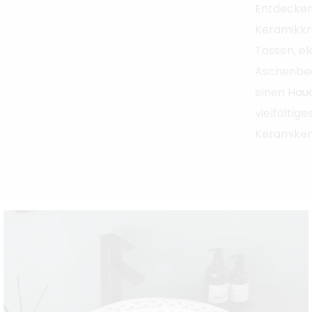
Entdecken
Keramikk
Tassen, ele
Aschenbech
einen Hauc
vielfältig
Keramiken,