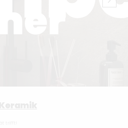
mer
r Keramik
t trifft!