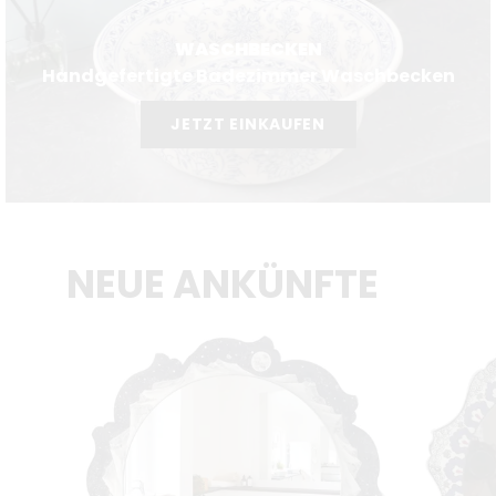
WASCHBECKEN
Handgefertigte Badezimmer Waschbecken
JETZT EINKAUFEN
NEUE ANKÜNFTE