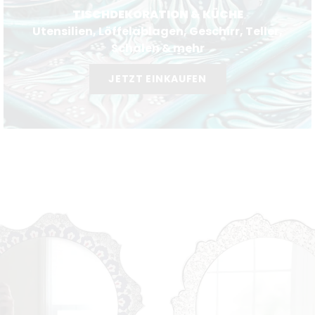
TISCHDEKORATION & KÜCHE
Utensilien, Löffelablagen, Geschirr, Teller,
Schalen & mehr
JETZT EINKAUFEN