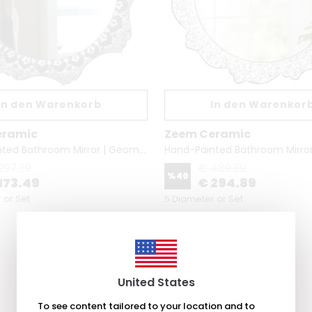
In den Warenkorb
In den Warenkor
eramic
Zeem Ceramic
Hand-Painted Bathroom Mirror | Geometric Spiral & Flower
297.39
€ 489.39
%
40
173.49
€ 294.89
 or Set
5 Diameter or Set
United States
To see content tailored to your location and to