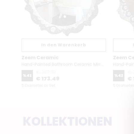
In den Warenkorb
Zeem Ceramic
Zeem C
Hand-Painted Turkish Miniature Sink – Oval Ceramic Basin
Hand-Painted Bathroom Ceramic Mirror | Night & Mountain
€ 297.39
€ 
%
42
%
42
€ 173.49
€ 
5 Diameter or Set
5 Diameter
KOLLEKTIONEN