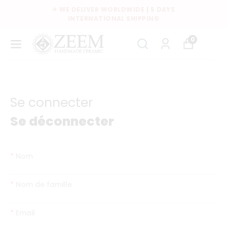
YS
FREE SHIPPING OVER $35
0
Se connecter
Se déconnecter
*
Nom
*
Nom de famille
*
Email