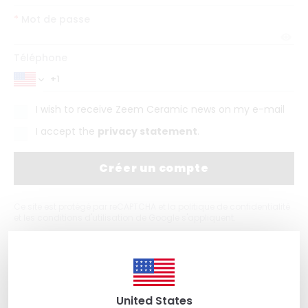
*
Mot de passe
Téléphone
I wish to receive Zeem Ceramic news on my e-mail
I accept the
privacy statement
.
Créer un compte
Ce site est protégé par reCAPTCHA et la politique de confidentialité
et les conditions d'utilisation de Google s'appliquent.
ou
alors
Se connecter avec
S'inscrire avec Google
Facebook
United States