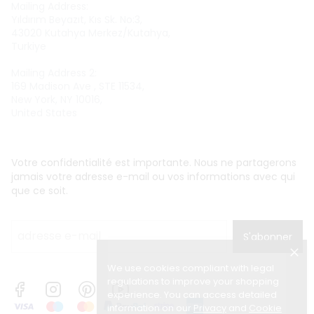
Mailing Address:
Yıldırım Beyazıt, Kıs Sk. No:3,
43020 Kutahya Merkez/Kutahya,
Turkiye
Mailing Address 2:
169 Madison Ave , STE 11534,
New York, NY 10016,
United States
Votre confidentialité est importante. Nous ne partagerons
jamais votre adresse e-mail ou vos informations avec qui
que ce soit.
S'abonner
We use cookies compliant with legal
regulations to improve your shopping
experience. You can access detailed
information on our
Privacy
and
Cookie